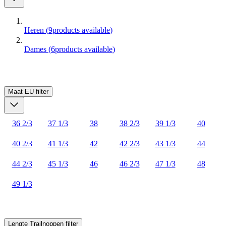
Heren
(
9
products available
)
Dames
(
6
products available
)
Maat EU
filter
36 2/3
37 1/3
38
38 2/3
39 1/3
40
40 2/3
41 1/3
42
42 2/3
43 1/3
44
44 2/3
45 1/3
46
46 2/3
47 1/3
48
49 1/3
Lengte Trailnoppen
filter