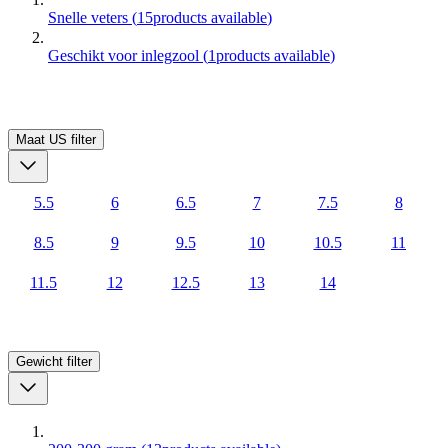
Snelle veters
(
15
products available
)
Geschikt voor inlegzool
(
1
products available
)
Maat US
filter
5.5
6
6.5
7
7.5
8
8.5
9
9.5
10
10.5
11
11.5
12
12.5
13
14
Gewicht
filter