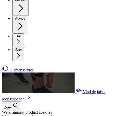
Merken
Advies
Trail
Sale
Klantenservice
Vind de juiste
loopschoenen
Zoek
Welk running product zoek je?