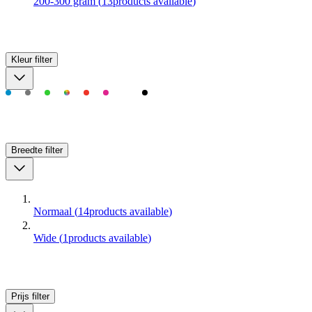
200-300 gram
(
13
products available
)
Kleur
filter
Breedte
filter
Normaal
(
14
products available
)
Wide
(
1
products available
)
Prijs
filter