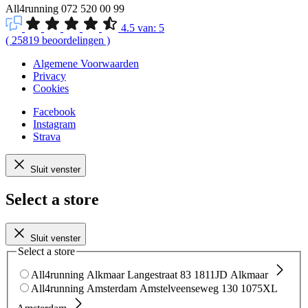
All4running
072 520 00 99
4.5
van:
5
(
25819
beoordelingen
)
Algemene Voorwaarden
Privacy
Cookies
Facebook
Instagram
Strava
Sluit venster
Select a store
Sluit venster
Select a store
All4running Alkmaar
Langestraat 83
1811JD Alkmaar
All4running Amsterdam
Amstelveenseweg 130
1075XL