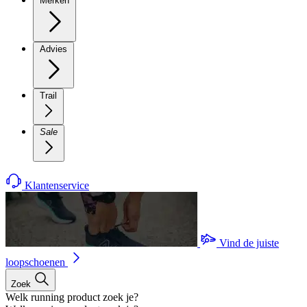
Merken
Advies
Trail
Sale
Klantenservice
Vind de juiste
loopschoenen
Zoek
Welk running product zoek je?