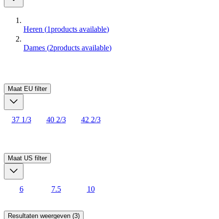
Heren
(
1
products available
)
Dames
(
2
products available
)
Maat EU
filter
37 1/3
40 2/3
42 2/3
Maat US
filter
6
7.5
10
Resultaten weergeven (3)