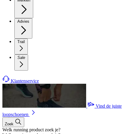
Merken
Advies
Trail
Sale
Klantenservice
Vind de juiste
loopschoenen
Zoek
Welk running product zoek je?