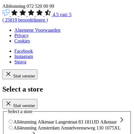
All4running
072 520 00 99
4.5
van:
5
(
25819
beoordelingen
)
Algemene Voorwaarden
Privacy
Cookies
Facebook
Instagram
Strava
Sluit venster
Select a store
Sluit venster
Select a store
All4running Alkmaar
Langestraat 83
1811JD Alkmaar
All4running Amsterdam
Amstelveenseweg 130
1075XL