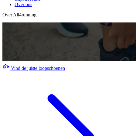
Over ons
Over All4running
Vind de juiste loopschoenen