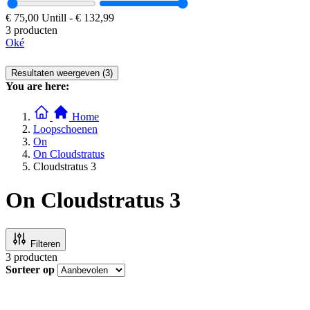
€ 75,00
Untill
-
€ 132,99
3 producten
Oké
Resultaten weergeven (3)
You are here:
Home
Loopschoenen
On
On Cloudstratus
Cloudstratus 3
On Cloudstratus 3
Filteren
3
producten
Sorteer op