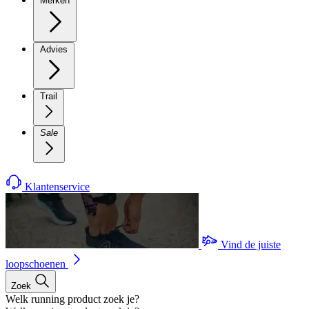
Merken
Advies
Trail
Sale
Klantenservice
Vind de juiste
loopschoenen
Zoek
Welk running product zoek je?