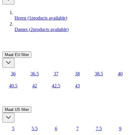
Heren
(
1
products available
)
Dames
(
2
products available
)
Maat EU
filter
36
36.5
37
38
38.5
40
40.5
42
42.5
43
Maat US
filter
5
5.5
6
7
7.5
9