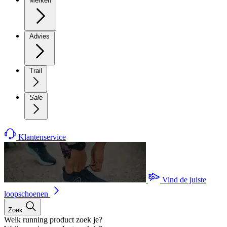
Merken
Advies
Trail
Sale
Klantenservice
Vind de juiste
loopschoenen
Zoek
Welk running product zoek je?