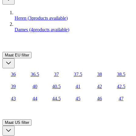
Heren
(
3
products available
)
Dames
(
4
products available
)
Maat EU
filter
36
36.5
37
37.5
38
38.5
39
40
40.5
41
42
42.5
43
44
44.5
45
46
47
Maat US
filter