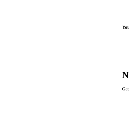
You
N
Gee