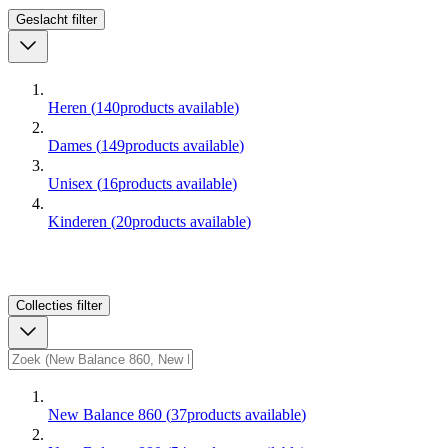
Geslacht
filter
Heren
(
140
products available
)
Dames
(
149
products available
)
Unisex
(
16
products available
)
Kinderen
(
20
products available
)
Collecties
filter
New Balance 860
(
37
products available
)