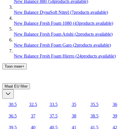
New Balance 880
(
54
products available
)
New Balance DynaSoft Nitrel
(
7
products available
)
New Balance Fresh Foam 1080
(
43
products available
)
New Balance Fresh Foam Arishi
(
2
products available
)
New Balance Fresh Foam Garo
(
2
products available
)
New Balance Fresh Foam Hierro
(
24
products available
)
Toon meer+
Maat EU
filter
30.5
32.5
33.5
35
35.5
36
36.5
37
37.5
38
38.5
39
39.5
40
40.5
41
41.5
42