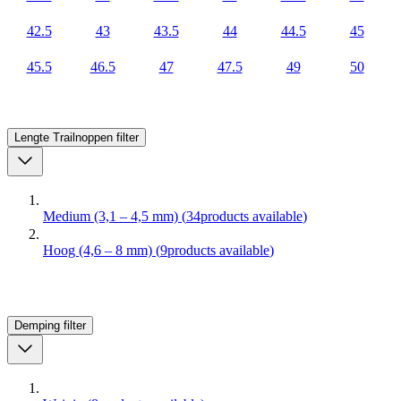
42.5
43
43.5
44
44.5
45
45.5
46.5
47
47.5
49
50
Lengte Trailnoppen
filter
Medium (3,1 – 4,5 mm)
(
34
products available
)
Hoog (4,6 – 8 mm)
(
9
products available
)
Demping
filter