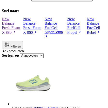
Snel naar:
New
New
New
New
New
Balance
Balance
Balance
Balance
Balance
Fresh Foam
Fresh Foam
FuelCell
FuelCell
FuelCell
SuperComp
X 880
X 860
Propel
Rebel
Filteren
325
producten
Sorteer op