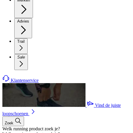
Merken
Advies
Trail
Sale
Klantenservice
Vind de juiste
loopschoenen
Zoek
Welk running product zoek je?