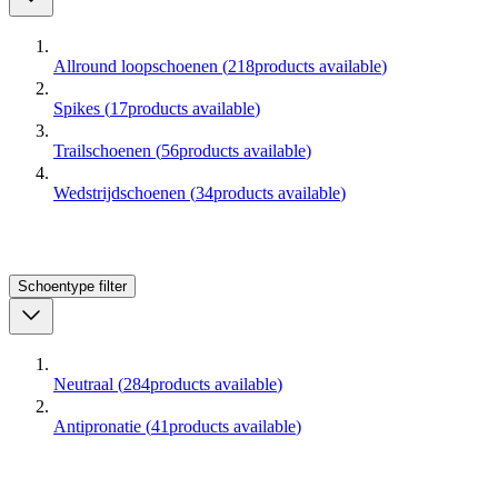
Allround loopschoenen
(
218
products available
)
Spikes
(
17
products available
)
Trailschoenen
(
56
products available
)
Wedstrijdschoenen
(
34
products available
)
Schoentype
filter
Neutraal
(
284
products available
)
Antipronatie
(
41
products available
)