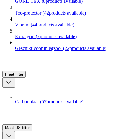
GORE-TEX
(
8
products available
)
Toe-protector
(
42
products available
)
Vibram
(
44
products available
)
Extra grip
(
7
products available
)
Geschikt voor inlegzool
(
22
products available
)
Plaat
filter
Carbonplaat
(
57
products available
)
Maat US
filter