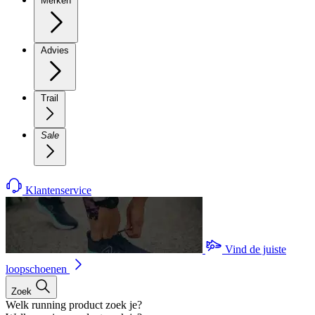
Merken
Advies
Trail
Sale
Klantenservice
Vind de juiste
loopschoenen
Zoek
Welk running product zoek je?