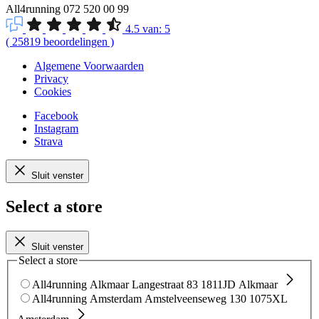
All4running
072 520 00 99
4.5
van:
5
(
25819
beoordelingen
)
Algemene Voorwaarden
Privacy
Cookies
Facebook
Instagram
Strava
Sluit venster
Select a store
Sluit venster
Select a store
All4running Alkmaar
Langestraat 83
1811JD Alkmaar
All4running Amsterdam
Amstelveenseweg 130
1075XL