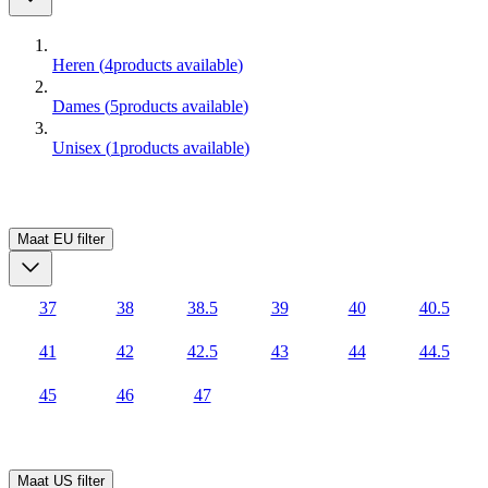
Heren
(
4
products available
)
Dames
(
5
products available
)
Unisex
(
1
products available
)
Maat EU
filter
37
38
38.5
39
40
40.5
41
42
42.5
43
44
44.5
45
46
47
Maat US
filter