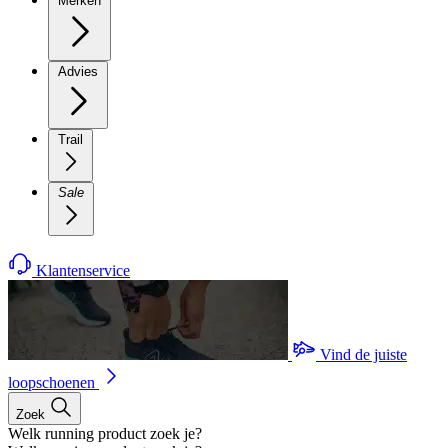
Merken
Advies
Trail
Sale
Klantenservice
Vind de juiste
loopschoenen
Zoek
Welk running product zoek je?