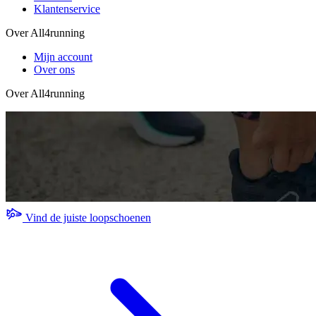
Klantenservice
Over All4running
Mijn account
Over ons
Over All4running
Vind de juiste loopschoenen