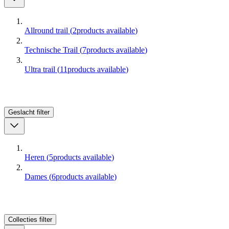
Allround trail
(
2
products available
)
Technische Trail
(
7
products available
)
Ultra trail
(
11
products available
)
Geslacht
filter
Heren
(
5
products available
)
Dames
(
6
products available
)
Collecties
filter