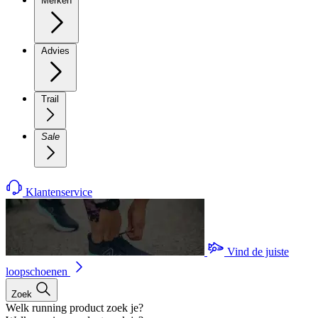
Merken
Advies
Trail
Sale
Klantenservice
Vind de juiste
loopschoenen
Zoek
Welk running product zoek je?