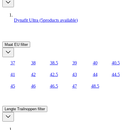
Dynafit Ultra
(
5
products available
)
Maat EU
filter
37
38
38.5
39
40
40.5
41
42
42.5
43
44
44.5
45
46
46.5
47
48.5
Lengte Trailnoppen
filter