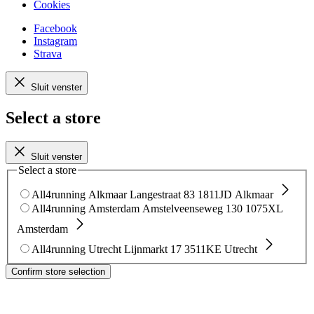
Cookies
Facebook
Instagram
Strava
Sluit venster
Select a store
Sluit venster
Select a store
All4running Alkmaar
Langestraat 83
1811JD Alkmaar
All4running Amsterdam
Amstelveenseweg 130
1075XL
Amsterdam
All4running Utrecht
Lijnmarkt 17
3511KE Utrecht
Confirm store selection