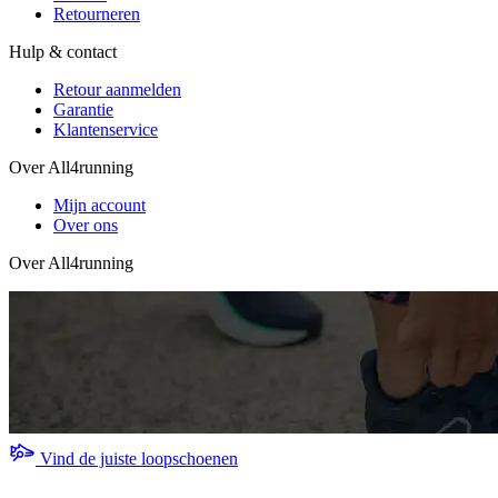
Retourneren
Hulp & contact
Retour aanmelden
Garantie
Klantenservice
Over All4running
Mijn account
Over ons
Over All4running
Vind de juiste loopschoenen