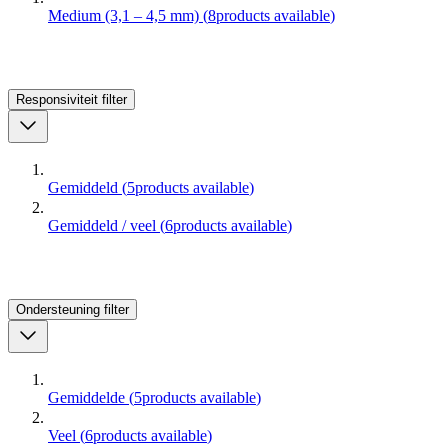
Medium (3,1 – 4,5 mm)
(
8
products available
)
Responsiviteit
filter
Gemiddeld
(
5
products available
)
Gemiddeld / veel
(
6
products available
)
Ondersteuning
filter
Gemiddelde
(
5
products available
)
Veel
(
6
products available
)