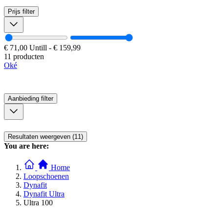
Prijs
filter
€ 71,00
Untill
-
€ 159,99
11 producten
Oké
Aanbieding
filter
Resultaten weergeven (11)
You are here:
Home
Loopschoenen
Dynafit
Dynafit Ultra
Ultra 100