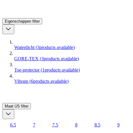
Eigenschappen
filter
Waterdicht
(
3
products available
)
GORE-TEX
(
3
products available
)
Toe-protector
(
1
products available
)
Vibram
(
6
products available
)
Maat US
filter
6.5
7
7.5
8
8.5
9