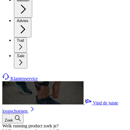
Merken
Advies
Trail
Sale
Klantenservice
Vind de juiste
loopschoenen
Zoek
Welk running product zoek je?