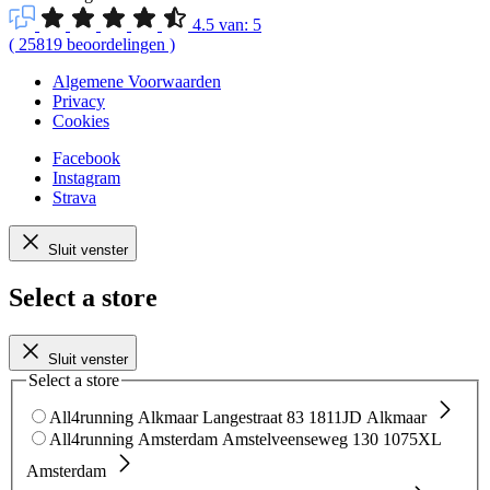
4.5
van:
5
(
25819
beoordelingen
)
Algemene Voorwaarden
Privacy
Cookies
Facebook
Instagram
Strava
Sluit venster
Select a store
Sluit venster
Select a store
All4running Alkmaar
Langestraat 83
1811JD Alkmaar
All4running Amsterdam
Amstelveenseweg 130
1075XL
Amsterdam