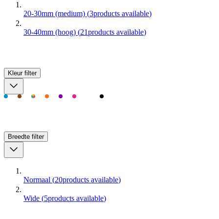
20-30mm (medium)
(
3
products available
)
30-40mm (hoog)
(
21
products available
)
Kleur
filter
Breedte
filter
Normaal
(
20
products available
)
Wide
(
5
products available
)