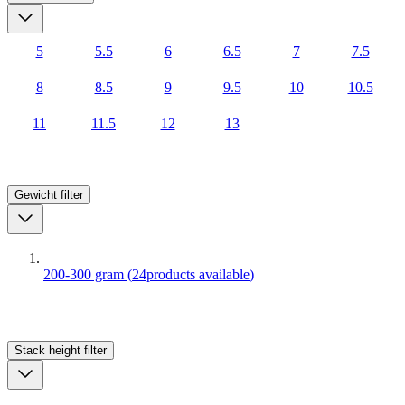
5
5.5
6
6.5
7
7.5
8
8.5
9
9.5
10
10.5
11
11.5
12
13
Gewicht
filter
200-300 gram
(
24
products available
)
Stack height
filter