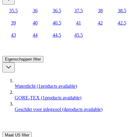
35.5
36
36.5
37.5
38
38.5
39
40
40.5
41
42
42.5
43
44
44.5
45.5
Eigenschappen
filter
Waterdicht
(
1
products available
)
GORE-TEX
(
1
products available
)
Geschikt voor inlegzool
(
4
products available
)
Maat US
filter