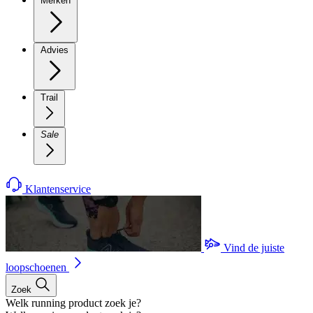
Merken
Advies
Trail
Sale
Klantenservice
Vind de juiste
loopschoenen
Zoek
Welk running product zoek je?