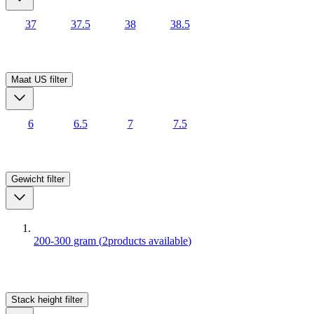
37
37.5
38
38.5
Maat US
filter
6
6.5
7
7.5
Gewicht
filter
200-300 gram
(
2
products available
)
Stack height
filter