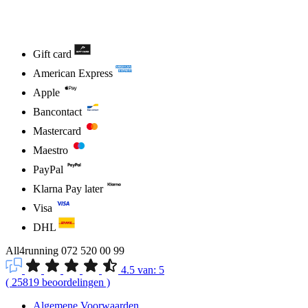
Gift card
American Express
Apple
Bancontact
Mastercard
Maestro
PayPal
Klarna Pay later
Visa
DHL
All4running
072 520 00 99
4.5
van:
5
(
25819
beoordelingen
)
Algemene Voorwaarden