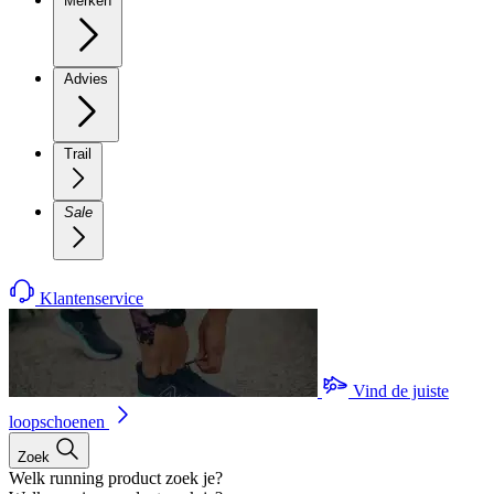
Merken
Advies
Trail
Sale
Klantenservice
Vind de juiste
loopschoenen
Zoek
Welk running product zoek je?