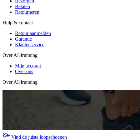
Bezorgen
Betalen
Retourneren
Hulp & contact
Retour aanmelden
Garantie
Klantenservice
Over All4running
Mijn account
Over ons
Over All4running
Vind de juiste loopschoenen