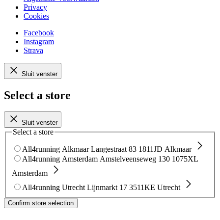
Privacy
Cookies
Facebook
Instagram
Strava
Sluit venster
Select a store
Sluit venster
Select a store
All4running Alkmaar
Langestraat 83
1811JD Alkmaar
All4running Amsterdam
Amstelveenseweg 130
1075XL
Amsterdam
All4running Utrecht
Lijnmarkt 17
3511KE Utrecht
Confirm store selection