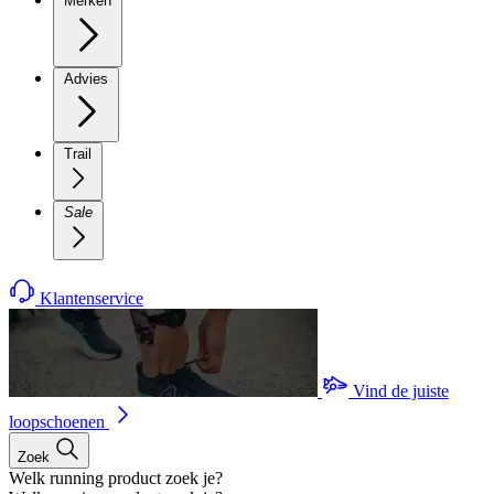
Merken
Advies
Trail
Sale
Klantenservice
Vind de juiste
loopschoenen
Zoek
Welk running product zoek je?