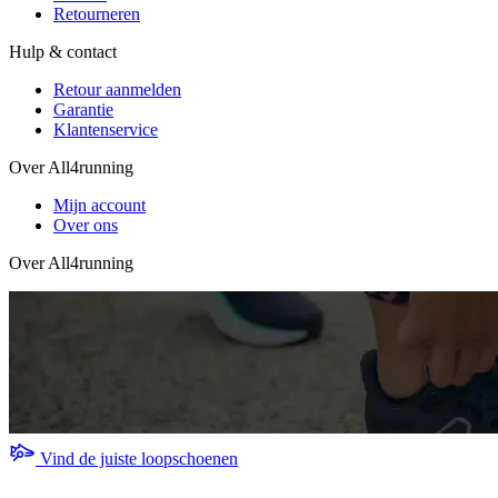
Retourneren
Hulp & contact
Retour aanmelden
Garantie
Klantenservice
Over All4running
Mijn account
Over ons
Over All4running
Vind de juiste loopschoenen