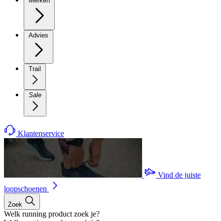
Merken
Advies
Trail
Sale
Klantenservice
Vind de juiste
loopschoenen
Zoek
Welk running product zoek je?