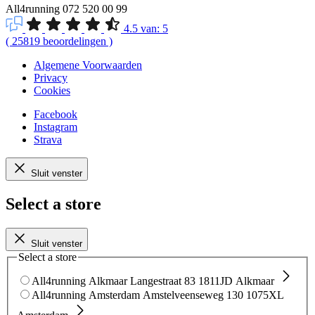
All4running
072 520 00 99
4.5
van:
5
(
25819
beoordelingen
)
Algemene Voorwaarden
Privacy
Cookies
Facebook
Instagram
Strava
Sluit venster
Select a store
Sluit venster
Select a store
All4running Alkmaar
Langestraat 83
1811JD Alkmaar
All4running Amsterdam
Amstelveenseweg 130
1075XL