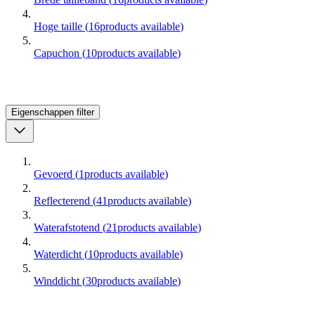
Hoge taille
(
16
products available
)
Capuchon
(
10
products available
)
Eigenschappen
filter
Gevoerd
(
1
products available
)
Reflecterend
(
41
products available
)
Waterafstotend
(
21
products available
)
Waterdicht
(
10
products available
)
Winddicht
(
30
products available
)