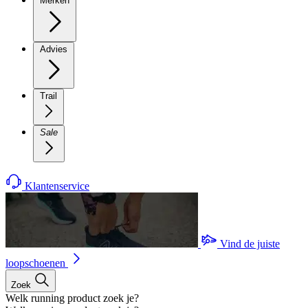
Merken
Advies
Trail
Sale
Klantenservice
Vind de juiste
loopschoenen
Zoek
Welk running product zoek je?