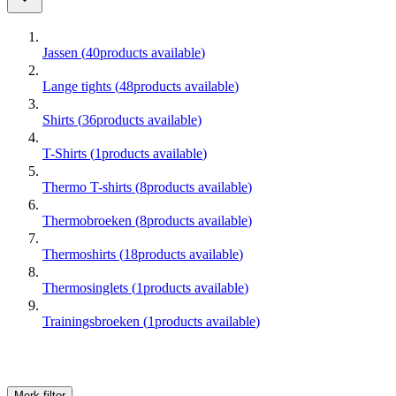
Jassen
(
40
products available
)
Lange tights
(
48
products available
)
Shirts
(
36
products available
)
T-Shirts
(
1
products available
)
Thermo T-shirts
(
8
products available
)
Thermobroeken
(
8
products available
)
Thermoshirts
(
18
products available
)
Thermosinglets
(
1
products available
)
Trainingsbroeken
(
1
products available
)
Merk
filter