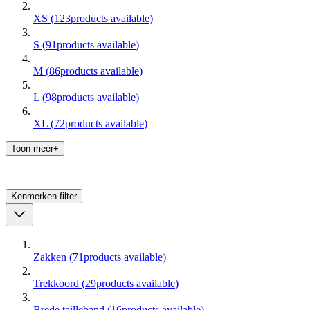
XS
(
123
products available
)
S
(
91
products available
)
M
(
86
products available
)
L
(
98
products available
)
XL
(
72
products available
)
Toon meer+
Kenmerken
filter
Zakken
(
71
products available
)
Trekkoord
(
29
products available
)
Brede tailleband
(
16
products available
)