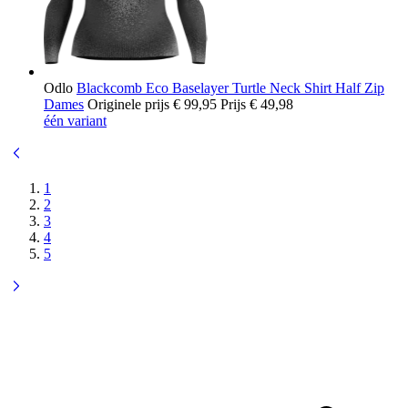
Odlo
Blackcomb Eco Baselayer Turtle Neck Shirt Half Zip
Dames
Originele prijs
€ 99,95
Prijs
€ 49,98
één variant
1
2
3
4
5