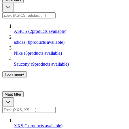
ASICS
(
2
products available
)
adidas
(
8
products available
)
Nike
(
5
products available
)
Saucony
(
9
products available
)
Toon meer+
Maat
filter
XXS
(
1
products available
)