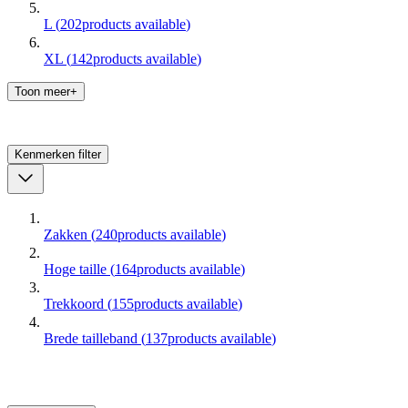
L
(
202
products available
)
XL
(
142
products available
)
Toon meer+
Kenmerken
filter
Zakken
(
240
products available
)
Hoge taille
(
164
products available
)
Trekkoord
(
155
products available
)
Brede tailleband
(
137
products available
)