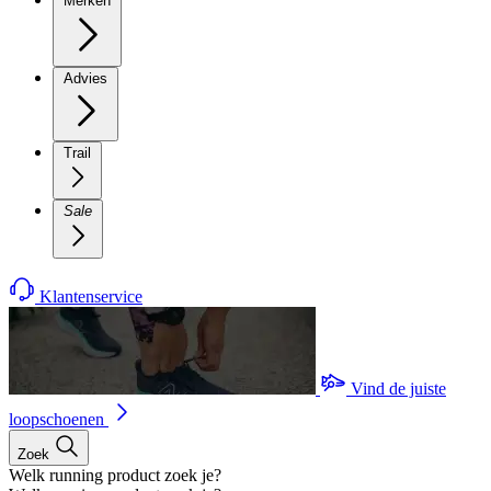
Merken
Advies
Trail
Sale
Klantenservice
Vind de juiste
loopschoenen
Zoek
Welk running product zoek je?