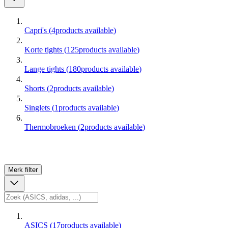
Capri's
(
4
products available
)
Korte tights
(
125
products available
)
Lange tights
(
180
products available
)
Shorts
(
2
products available
)
Singlets
(
1
products available
)
Thermobroeken
(
2
products available
)
Merk
filter
ASICS
(
17
products available
)