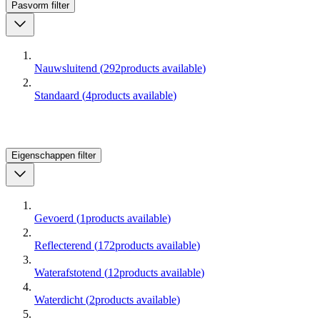
Pasvorm
filter
Nauwsluitend
(
292
products available
)
Standaard
(
4
products available
)
Eigenschappen
filter
Gevoerd
(
1
products available
)
Reflecterend
(
172
products available
)
Waterafstotend
(
12
products available
)
Waterdicht
(
2
products available
)