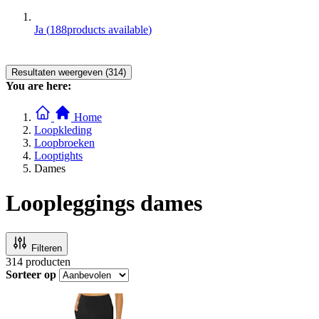
Ja
(
188
products available
)
Resultaten weergeven (314)
You are here:
Home
Loopkleding
Loopbroeken
Looptights
Dames
Loopleggings dames
Filteren
314
producten
Sorteer op