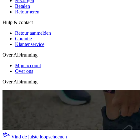
Bezorgen
Betalen
Retourneren
Hulp & contact
Retour aanmelden
Garantie
Klantenservice
Over All4running
Mijn account
Over ons
Over All4running
Vind de juiste loopschoenen