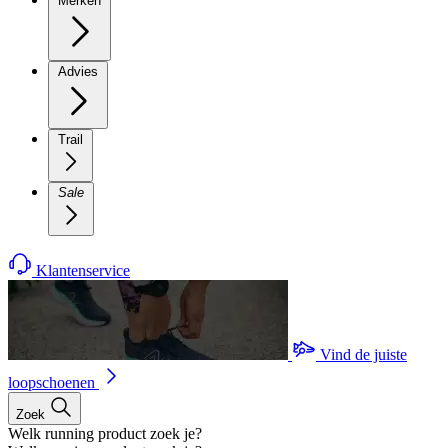
Merken
Advies
Trail
Sale
Klantenservice
Vind de juiste
loopschoenen
Zoek
Welk running product zoek je?