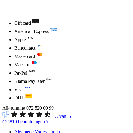
Gift card
American Express
Apple
Bancontact
Mastercard
Maestro
PayPal
Klarna Pay later
Visa
DHL
All4running
072 520 00 99
4.5
van:
5
(
25819
beoordelingen
)
Algemene Voorwaarden