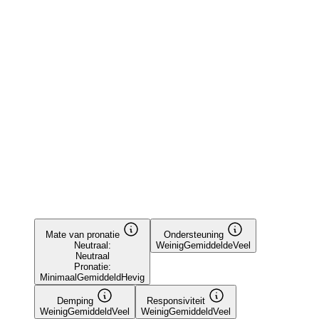
Mate van pronatie
Ondersteuning
Neutraal:
Weinig
Gemiddelde
Veel
Neutraal
Pronatie:
Minimaal
Gemiddeld
Hevig
Demping
Responsiviteit
Weinig
Gemiddeld
Veel
Weinig
Gemiddeld
Veel