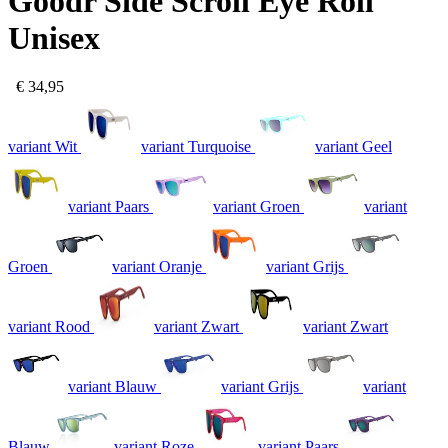
Goodr Side Scroll Eye Roll
Unisex
€ 34,95
variant Wit
variant Turquoise
variant Geel
variant Paars
variant Groen
variant
Groen
variant Oranje
variant Grijs
variant Rood
variant Zwart
variant Zwart
variant Blauw
variant Grijs
variant
Blauw
variant Roze
variant Paars