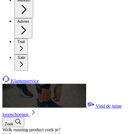
Merken
Advies
Trail
Sale
Klantenservice
Vind de juiste
loopschoenen
Zoek
Welk running product zoek je?