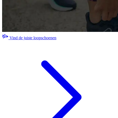
Vind de juiste loopschoenen