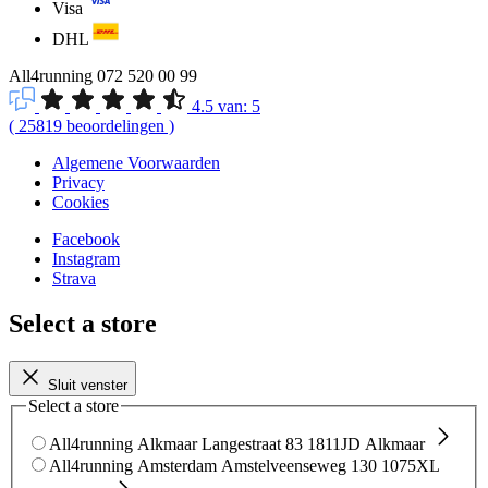
Visa
DHL
All4running
072 520 00 99
4.5
van:
5
(
25819
beoordelingen
)
Algemene Voorwaarden
Privacy
Cookies
Facebook
Instagram
Strava
Select a store
Sluit venster
Select a store
All4running Alkmaar
Langestraat 83
1811JD Alkmaar
All4running Amsterdam
Amstelveenseweg 130
1075XL