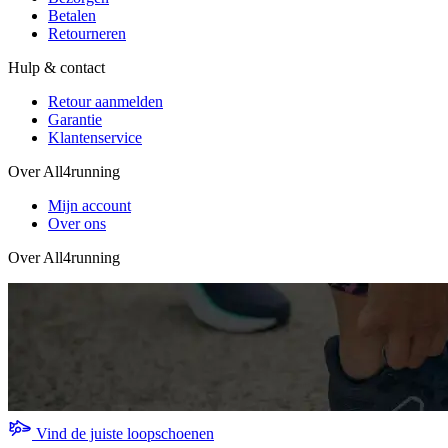
Betalen
Retourneren
Hulp & contact
Retour aanmelden
Garantie
Klantenservice
Over All4running
Mijn account
Over ons
Over All4running
Vind de juiste loopschoenen