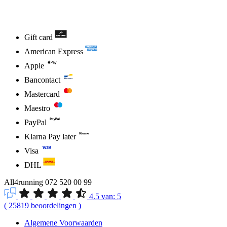
Gift card
American Express
Apple
Bancontact
Mastercard
Maestro
PayPal
Klarna Pay later
Visa
DHL
All4running
072 520 00 99
4.5
van:
5
(
25819
beoordelingen
)
Algemene Voorwaarden