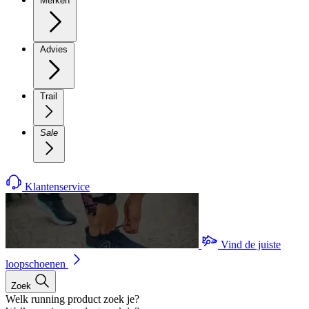
Merken
Advies
Trail
Sale
Klantenservice
Vind de juiste
loopschoenen
Zoek
Welk running product zoek je?