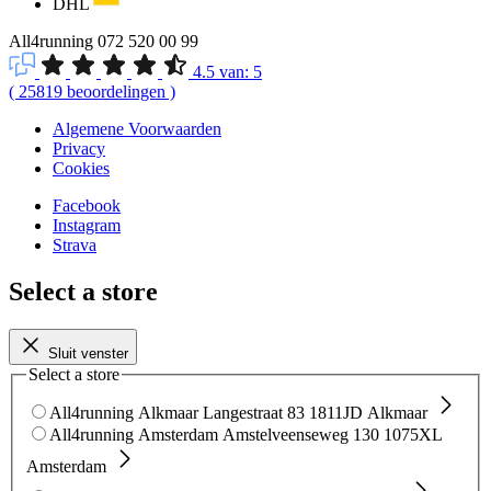
DHL
All4running
072 520 00 99
4.5
van:
5
(
25819
beoordelingen
)
Algemene Voorwaarden
Privacy
Cookies
Facebook
Instagram
Strava
Select a store
Sluit venster
Select a store
All4running Alkmaar
Langestraat 83
1811JD Alkmaar
All4running Amsterdam
Amstelveenseweg 130
1075XL
Amsterdam