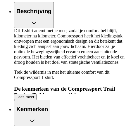
Beschrijving
Dit T-shirt ademt met je mee, zodat je comfortabel blijft,
kilometer na kilometer. Compressport heeft het kledingstuk
ontworpen met een ergonomisch design en dit betekent dat
kleding zich aanpast aan jouw lichaam. Hierdoor zal je
optimale bewegingsvrijheid ervaren en een aansluitende
pasvorm. Het bieden van effectief vochtbeheer en je koel en
droog houden is het doel van strategische ventilatiezones.
Trek de wildernis in met het ultieme comfort van dit
Compressport T-shirt.
De kenmerken van de Compressport Trail
Racing T-shirt op een rijtje:
Lees meer
Shirt voor maximaal comfort en ademend vermogen
Kenmerken
Ergonomisch design past zich aan naar je lichaam voor
optimaal comfort
Strategische ventilatiezones om je koel en droog te
houden