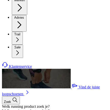
Merken
Advies
Trail
Sale
Klantenservice
Vind de juiste
loopschoenen
Zoek
Welk running product zoek je?