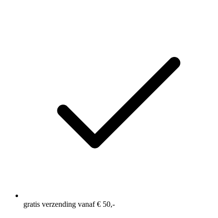
Raglanmouwen voor optimale bewegingsvrijheid
Naadloos ontwerp voor extra comfort en vermindert de
kans op irritatie
gratis verzending vanaf € 50,-