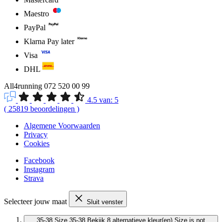
Maestro
PayPal
Klarna Pay later
Visa
DHL
All4running
072 520 00 99
4.5
van:
5
(
25819
beoordelingen
)
Algemene Voorwaarden
Privacy
Cookies
Facebook
Instagram
Strava
Selecteer jouw maat
Sluit venster
35-38
Size 35-38
Bekijk 8 alternatieve kleur(en)
Size is not