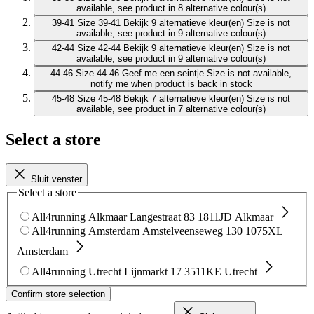
available, see product in 8 alternative colour(s)
39-41
Size 39-41
Bekijk 9 alternatieve kleur(en)
Size is not
available, see product in 9 alternative colour(s)
42-44
Size 42-44
Bekijk 9 alternatieve kleur(en)
Size is not
available, see product in 9 alternative colour(s)
44-46
Size 44-46
Geef me een seintje
Size is not available,
notify me when product is back in stock
45-48
Size 45-48
Bekijk 7 alternatieve kleur(en)
Size is not
available, see product in 7 alternative colour(s)
Select a store
Sluit venster
Select a store
All4running Alkmaar
Langestraat 83
1811JD Alkmaar
All4running Amsterdam
Amstelveenseweg 130
1075XL
Amsterdam
All4running Utrecht
Lijnmarkt 17
3511KE Utrecht
Confirm store selection