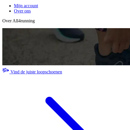
Mijn account
Over ons
Over All4running
Vind de juiste loopschoenen