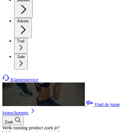
Merken
Advies
Trail
Sale
Klantenservice
Vind de juiste
loopschoenen
Zoek
Welk running product zoek je?