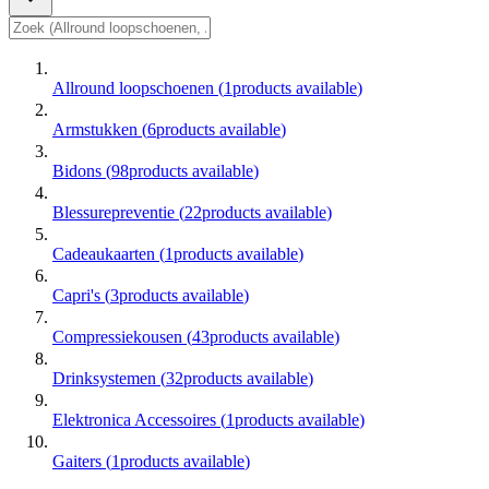
Allround loopschoenen
(
1
products available
)
Armstukken
(
6
products available
)
Bidons
(
98
products available
)
Blessurepreventie
(
22
products available
)
Cadeaukaarten
(
1
products available
)
Capri's
(
3
products available
)
Compressiekousen
(
43
products available
)
Drinksystemen
(
32
products available
)
Elektronica Accessoires
(
1
products available
)
Gaiters
(
1
products available
)