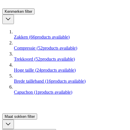
Kenmerken
filter
Zakken
(
66
products available
)
Compressie
(
52
products available
)
Trekkoord
(
52
products available
)
Hoge taille
(
24
products available
)
Brede tailleband
(
16
products available
)
Capuchon
(
1
products available
)
Maat sokken
filter