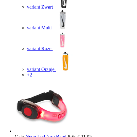
variant Zwart
variant Multi
variant Roze
variant Oranje
+2
Gato
Neon Led Arm Band
Prijs
€ 11,95