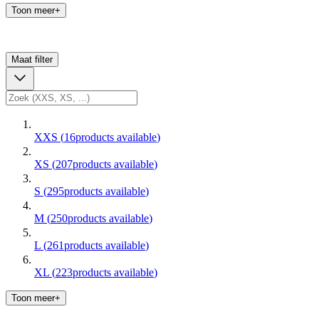
Toon meer+
Maat
filter
XXS
(
16
products available
)
XS
(
207
products available
)
S
(
295
products available
)
M
(
250
products available
)
L
(
261
products available
)
XL
(
223
products available
)
Toon meer+