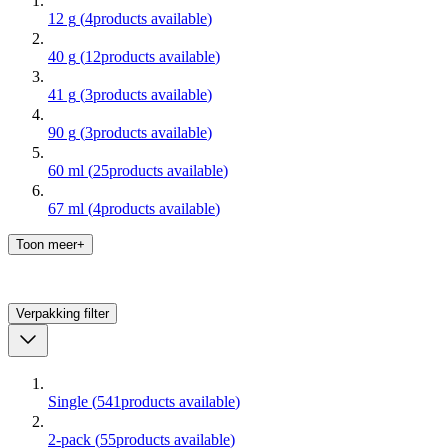
12 g
(
4
products available
)
40 g
(
12
products available
)
41 g
(
3
products available
)
90 g
(
3
products available
)
60 ml
(
25
products available
)
67 ml
(
4
products available
)
Toon meer+
Verpakking
filter
Single
(
541
products available
)
2-pack
(
55
products available
)