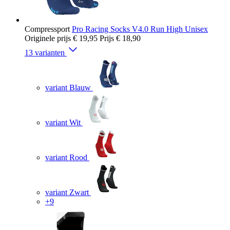
Compressport
Pro Racing Socks V4.0 Run High Unisex
Originele prijs
€ 19,95
Prijs
€ 18,90
13 varianten
variant Blauw
variant Wit
variant Rood
variant Zwart
+9