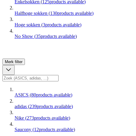
Enkelsokken
(
125
products available
)
Halfhoge sokken
(
130
products available
)
Hoge sokken
(
3
products available
)
No Show
(
35
products available
)
Merk
filter
ASICS
(
80
products available
)
adidas
(
239
products available
)
Nike
(
273
products available
)
Saucony
(
12
products available
)