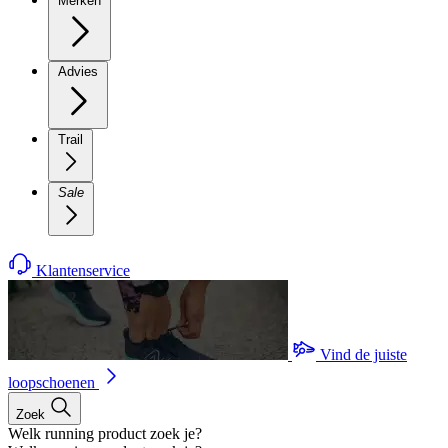
Merken
Advies
Trail
Sale
Klantenservice
Vind de juiste
loopschoenen
Zoek
Welk running product zoek je?