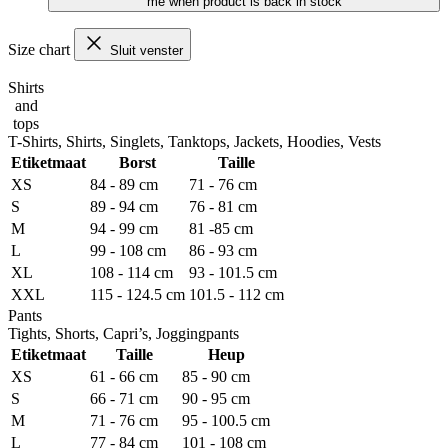
me when product is back in stock
Size chart
Sluit venster
Shirts
and
tops
T-Shirts, Shirts, Singlets, Tanktops, Jackets, Hoodies, Vests
Etiketmaat
Borst
Taille
XS
84 - 89 cm
71 - 76 cm
S
89 - 94 cm
76 - 81 cm
M
94 - 99 cm
81 -85 cm
L
99 - 108 cm
86 - 93 cm
XL
108 - 114 cm
93 - 101.5 cm
XXL
115 - 124.5 cm
101.5 - 112 cm
Pants
Tights, Shorts, Capri’s, Joggingpants
Etiketmaat
Taille
Heup
XS
61 - 66 cm
85 - 90 cm
S
66 - 71 cm
90 - 95 cm
M
71 - 76 cm
95 - 100.5 cm
L
77 - 84 cm
101 - 108 cm