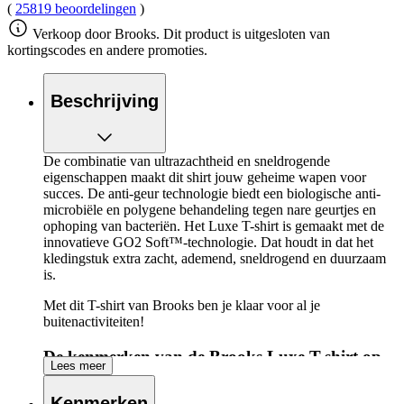
(
25819 beoordelingen
)
Verkoop door Brooks. Dit product is uitgesloten van
kortingscodes en andere promoties.
Beschrijving
De combinatie van ultrazachtheid en sneldrogende
eigenschappen maakt dit shirt jouw geheime wapen voor
succes. De anti-geur technologie biedt een biologische anti-
microbiële en polygene behandeling tegen nare geurtjes en
ophoping van bacteriën. Het Luxe T-shirt is gemaakt met de
innovatieve GO2 Soft™-technologie. Dat houdt in dat het
kledingstuk extra zacht, ademend, sneldrogend en duurzaam
is.
Met dit T-shirt van Brooks ben je klaar voor al je
buitenactiviteiten!
De kenmerken van de Brooks Luxe T-shirt op
Lees meer
een rijtje:
Kenmerken