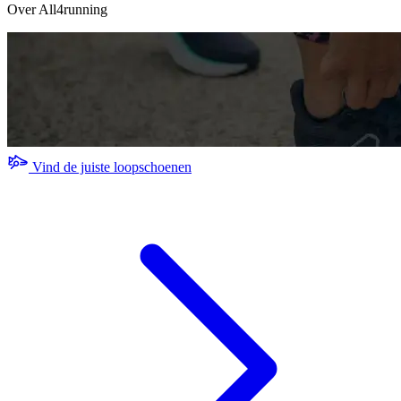
Over All4running
Vind de juiste loopschoenen