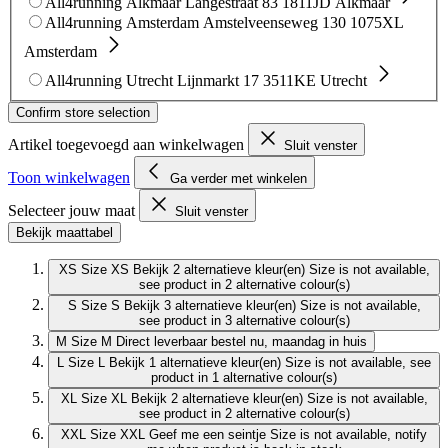
All4running Alkmaar
Langestraat 83
1811JD Alkmaar
All4running Amsterdam
Amstelveenseweg 130
1075XL
Amsterdam
All4running Utrecht
Lijnmarkt 17
3511KE Utrecht
Confirm store selection
Artikel toegevoegd aan winkelwagen
Sluit venster
Toon winkelwagen
Ga verder met winkelen
Selecteer jouw maat
Sluit venster
Bekijk maattabel
XS
Size XS
Bekijk 2 alternatieve kleur(en)
Size is not available,
see product in 2 alternative colour(s)
S
Size S
Bekijk 3 alternatieve kleur(en)
Size is not available,
see product in 3 alternative colour(s)
M
Size M
Direct leverbaar
bestel nu, maandag in huis
L
Size L
Bekijk 1 alternatieve kleur(en)
Size is not available, see
product in 1 alternative colour(s)
XL
Size XL
Bekijk 2 alternatieve kleur(en)
Size is not available,
see product in 2 alternative colour(s)
XXL
Size XXL
Geef me een seintje
Size is not available, notify