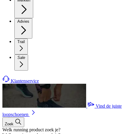
Merken
Advies
Trail
Sale
Klantenservice
Vind de juiste
loopschoenen
Zoek
Welk running product zoek je?