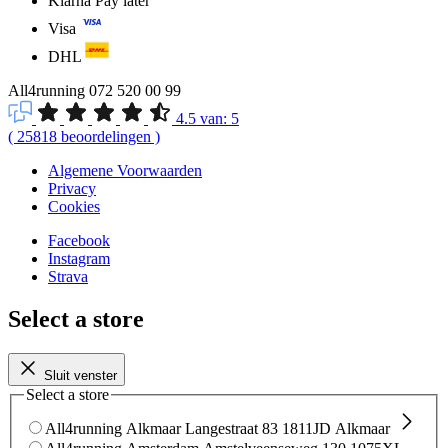
Klarna Pay later
Visa
DHL
All4running
072 520 00 99
4.5
van:
5
(
25818
beoordelingen
)
Algemene Voorwaarden
Privacy
Cookies
Facebook
Instagram
Strava
Select a store
Sluit venster
Select a store
All4running Alkmaar
Langestraat 83
1811JD Alkmaar