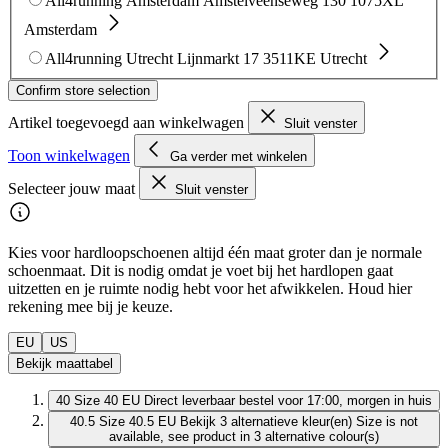
All4running Amsterdam
Amstelveenseweg 130
1075XL
Amsterdam
All4running Utrecht
Lijnmarkt 17
3511KE Utrecht
Confirm store selection
Artikel toegevoegd aan winkelwagen
Sluit venster
Toon winkelwagen
Ga verder met winkelen
Selecteer jouw maat
Sluit venster
Kies voor hardloopschoenen altijd één maat groter dan je normale
schoenmaat. Dit is nodig omdat je voet bij het hardlopen gaat
uitzetten en je ruimte nodig hebt voor het afwikkelen. Houd hier
rekening mee bij je keuze.
EU
US
Bekijk maattabel
40
Size 40 EU
Direct leverbaar
bestel voor 17:00, morgen in huis
40.5
Size 40.5 EU
Bekijk 3 alternatieve kleur(en)
Size is not
available, see product in 3 alternative colour(s)