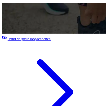
Vind de juiste loopschoenen