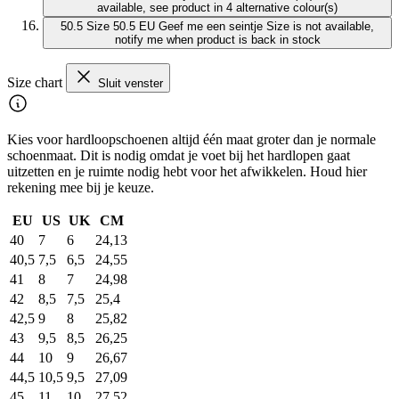
available, see product in 4 alternative colour(s)
50.5
Size 50.5 EU
Geef me een seintje
Size is not available,
notify me when product is back in stock
Size chart
Sluit venster
Kies voor hardloopschoenen altijd één maat groter dan je normale
schoenmaat. Dit is nodig omdat je voet bij het hardlopen gaat
uitzetten en je ruimte nodig hebt voor het afwikkelen. Houd hier
rekening mee bij je keuze.
EU
US
UK
CM
40
7
6
24,13
40,5
7,5
6,5
24,55
41
8
7
24,98
42
8,5
7,5
25,4
42,5
9
8
25,82
43
9,5
8,5
26,25
44
10
9
26,67
44,5
10,5
9,5
27,09
45
11
10
27,52