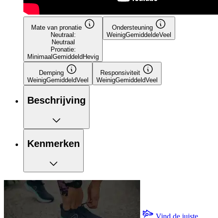
Mate van pronatie
Ondersteuning
Neutraal:
Weinig
Gemiddelde
Veel
Neutraal
Pronatie:
Minimaal
Gemiddeld
Hevig
Demping
Responsiviteit
Weinig
Gemiddeld
Veel
Weinig
Gemiddeld
Veel
Beschrijving
Kenmerken
Vind de juiste