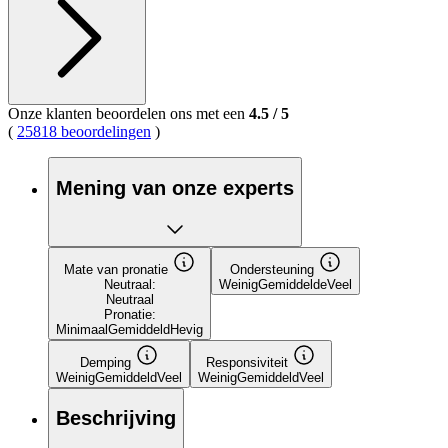
Onze klanten beoordelen ons met een
4.5
/
5
(
25818 beoordelingen
)
Mening van onze experts
Mate van pronatie
Ondersteuning
Neutraal:
Weinig
Gemiddelde
Veel
Neutraal
Pronatie:
Minimaal
Gemiddeld
Hevig
Demping
Responsiviteit
Weinig
Gemiddeld
Veel
Weinig
Gemiddeld
Veel
Beschrijving