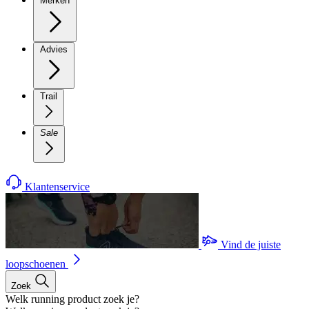
Merken
Advies
Trail
Sale
Klantenservice
Vind de juiste
loopschoenen
Zoek
Welk running product zoek je?