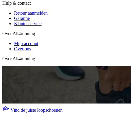
Hulp & contact
Retour aanmelden
Garantie
Klantenservice
Over All4running
Mijn account
Over ons
Over All4running
Vind de juiste loopschoenen