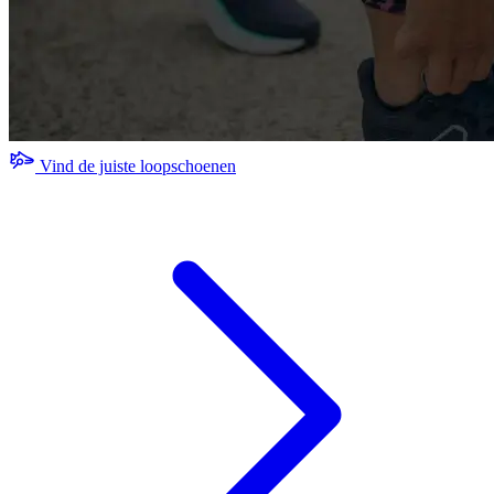
Vind de juiste loopschoenen