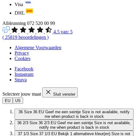
Visa
DHL
All4running
072 520 00 99
4.5
van:
5
(
25819
beoordelingen
)
Algemene Voorwaarden
Privacy
Cookies
Facebook
Instagram
Strava
Selecteer jouw maat
Sluit venster
EU
US
36
Size 36 EU
Geef me een seintje
Size is not available, notify
me when product is back in stock
36 2/3
Size 36 2/3 EU
Geef me een seintje
Size is not available,
notify me when product is back in stock
37 1/3
Size 37 1/3 EU
Bekijk 1 alternatieve kleur(en)
Size is not