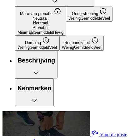
Mate van pronatie
Ondersteuning
Neutraal:
Weinig
Gemiddelde
Veel
Neutraal
Pronatie:
Minimaal
Gemiddeld
Hevig
Demping
Responsiviteit
Weinig
Gemiddeld
Veel
Weinig
Gemiddeld
Veel
Beschrijving
Kenmerken
Vind de juiste