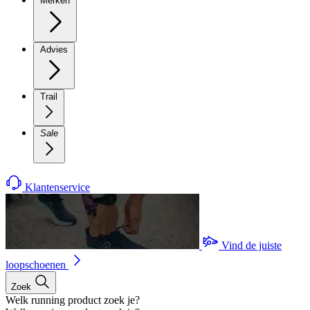
Merken
Advies
Trail
Sale
Klantenservice
Vind de juiste
loopschoenen
Zoek
Welk running product zoek je?