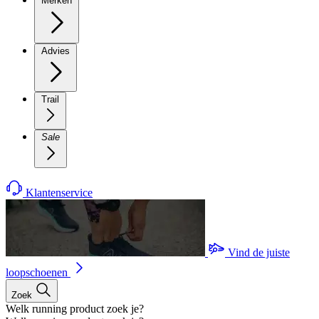
Merken
Advies
Trail
Sale
Klantenservice
Vind de juiste
loopschoenen
Zoek
Welk running product zoek je?