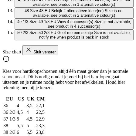
available, see product in 1 alternative colour(s)
48
Size 48 EU
Bekijk 2 alternatieve kleur(en)
Size is not
available, see product in 2 alternative colour(s)
49 1/3
Size 49 1/3 EU
View 4 successor(s)
Size is not available,
see product in 4 successor(s)
50 2/3
Size 50 2/3 EU
Geef me een seintje
Size is not available,
notify me when product is back in stock
Size chart
Sluit venster
Kies voor hardloopschoenen altijd één maat groter dan je normale
schoenmaat. Dit is nodig omdat je voet bij het hardlopen gaat
uitzetten en je ruimte nodig hebt voor het afwikkelen. Houd hier
rekening mee bij je keuze.
EU
US
UK
CM
36
4
3,5
22,1
36 2/3
4,5
4
22,5
37 1/3
5
4,5
22,9
38
5,5
5
23,3
38 2/3
6
5,5
23,8