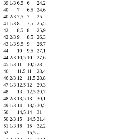
39 1/3
6,5
6
24,2
40
7
6,5
24,6
40 2/3
7,5
7
25
41 1/3
8
7,5
25,5
42
8,5
8
25,9
42 2/3
9
8,5
26,3
43 1/3
9,5
9
26,7
44
10
9,5
27,1
44 2/3
10,5
10
27,6
45 1/3
11
10,5
28
46
11,5
11
28,4
46 2/3
12
11,5
28,8
47 1/3
12,5
12
29,3
48
13
12,5
29,7
48 2/3
13,5
13
30,1
49 1/3
14
13,5
30,5
50
14,5
14
31
50 2/3
15
14,5
31,4
51 1/3
16
15
32,2
52
-
15,5
-