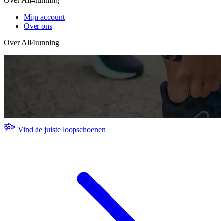
Over All4running
Mijn account
Over ons
Over All4running
Vind de juiste loopschoenen