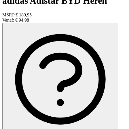
adidas Adistar BYD Heren
MSRP
€ 189,95
Vanaf:
€ 94,98