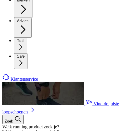
Merken
Advies
Trail
Sale
Klantenservice
Vind de juiste
loopschoenen
Zoek
Welk running product zoek je?