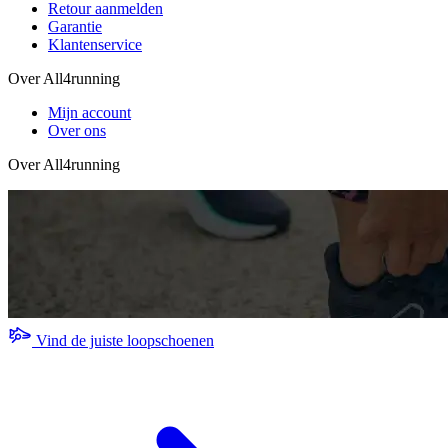
Retour aanmelden
Garantie
Klantenservice
Over All4running
Mijn account
Over ons
Over All4running
Vind de juiste loopschoenen