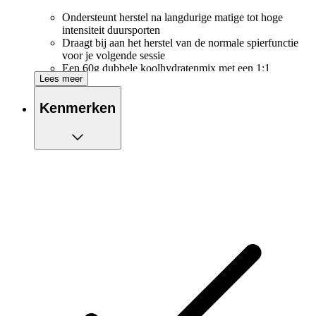
Ondersteunt herstel na langdurige matige tot hoge
intensiteit duursporten
Draagt bij aan het herstel van de normale spierfunctie
voor je volgende sessie
Een 60g dubbele koolhydratenmix met een 1:1
Lees meer
verhouding van fructose en maltodextrine,
wetenschappelijk bewezen om zowel lever- als
Kenmerken
spierglycogeenopslag te bevorderen
Een dosis van 30g eiwit, met 3g leucine, bevordert
spiergroei en -onderhoud
Mengt snel en gemakkelijk met water
De wetenschap; koolhydraten zijn je primaire brandstof voor
langdurige matige tot hoge intensiteit inspanningen. Na een
zware trainingssessie of wedstrijd zijn je spieren en lever
waarschijnlijk uitgeput van glycogeen, en een belangrijk
aspect van herstel is het snel aanvullen van beide
glycogeenvoorraden. In dat opzicht is fructose een
koolhydraatbron die bij voorkeur door de lever wordt
opgenomen en wordt gebruikt om de glycogeenvoorraden in
de lever aan te vullen, terwijl maltodextrine direct door de
spieren kan worden opgenomen om de glycogeenvoorraden
in de spieren aan te vullen. Om de hersteltijd van
glycogeenvoorraden te maximaliseren, wordt aanbevolen om