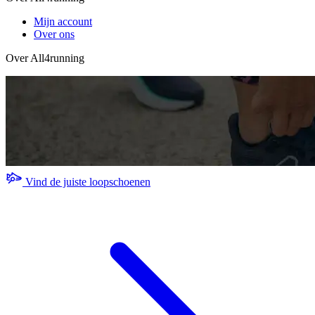
Mijn account
Over ons
Over All4running
Vind de juiste loopschoenen