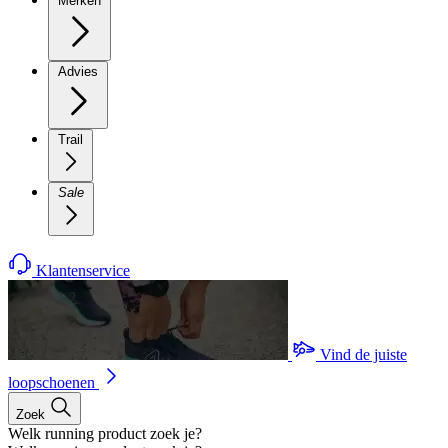
Merken
Advies
Trail
Sale
Klantenservice
Vind de juiste
loopschoenen
Zoek
Welk running product zoek je?