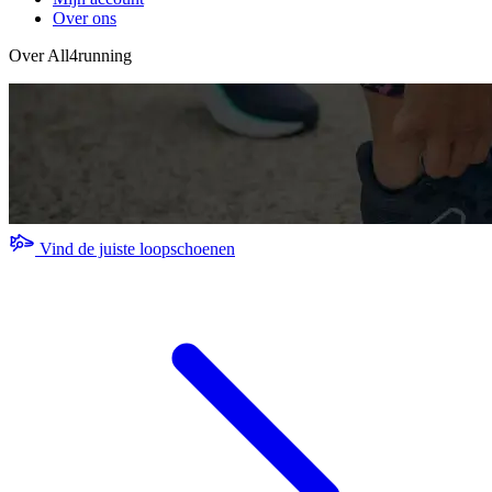
Over ons
Over All4running
Vind de juiste loopschoenen