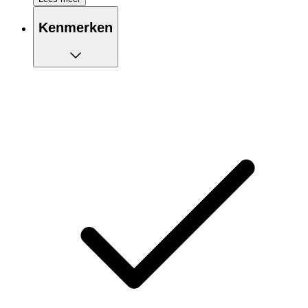
Lichte isolatie
ZeroScent-technologie om nare geurtjes snel af te
Kenmerken
voeren
Elastische tailleband voor hoog draagcomfort
Gemaakt van gerecycled polyester