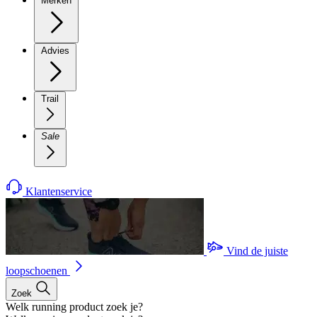
Merken
Advies
Trail
Sale
Klantenservice
Vind de juiste
loopschoenen
Zoek
Welk running product zoek je?