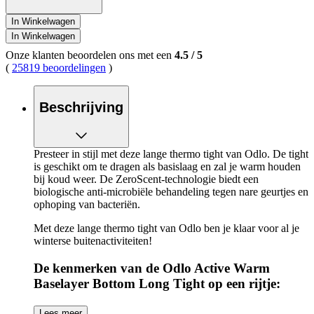
In Winkelwagen
In Winkelwagen
Onze klanten beoordelen ons met een
4.5
/
5
(
25819 beoordelingen
)
Beschrijving
Presteer in stijl met deze lange thermo tight van Odlo. De tight
is geschikt om te dragen als basislaag en zal je warm houden
bij koud weer. De ZeroScent-technologie biedt een
biologische anti-microbiële behandeling tegen nare geurtjes en
ophoping van bacteriën.
Met deze lange thermo tight van Odlo ben je klaar voor al je
winterse buitenactiviteiten!
De kenmerken van de Odlo Active Warm
Baselayer Bottom Long Tight op een rijtje:
Kan gebruikt worden als basislaag
Lees meer