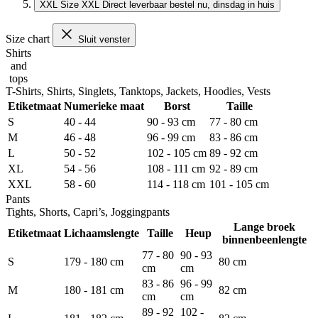
XXL
Size XXL
Direct leverbaar
bestel nu, dinsdag in huis
Size chart
Sluit venster
Shirts
and
tops
T-Shirts, Shirts, Singlets, Tanktops, Jackets, Hoodies, Vests
Etiketmaat
Numerieke maat
Borst
Taille
S
40 - 44
90 - 93 cm
77 - 80 cm
M
46 - 48
96 - 99 cm
83 - 86 cm
L
50 - 52
102 - 105 cm
89 - 92 cm
XL
54 - 56
108 - 111 cm
92 - 89 cm
XXL
58 - 60
114 - 118 cm
101 - 105 cm
Pants
Tights, Shorts, Capri’s, Joggingpants
Lange broek
Etiketmaat
Lichaamslengte
Taille
Heup
binnenbeenlengte
77 - 80
90 - 93
S
179 - 180 cm
80 cm
cm
cm
83 - 86
96 - 99
M
180 - 181 cm
82 cm
cm
cm
89 - 92
102 -