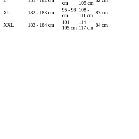
L
181 - 182 cm
82 cm
cm
105 cm
95 - 98
108 -
XL
182 - 183 cm
83 cm
cm
111 cm
101 -
114 -
XXL
183 - 184 cm
84 cm
105 cm
117 cm