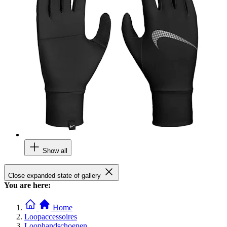
Show all
Close expanded state of gallery
You are here:
Home
Loopaccessoires
Loophandschoenen