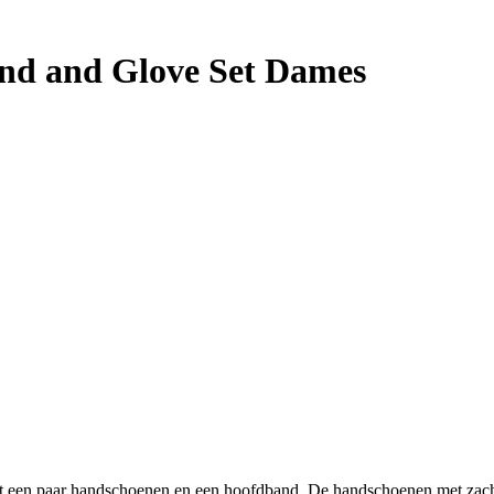
nd and Glove Set Dames
t een paar handschoenen en een hoofdband. De handschoenen met zacht