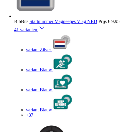
BibBits
Startnummer Magneetjes Vlag NED
Prijs
€ 9,95
41 varianten
variant Zilver
variant Blauw
variant Blauw
variant Blauw
+37