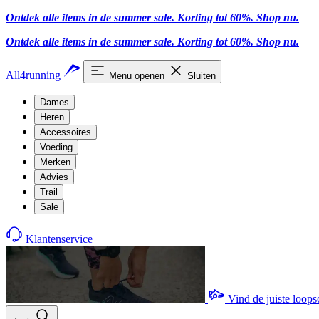
Ontdek alle items in de summer sale. Korting tot 60%.
Shop nu
.
Ontdek alle items in de summer sale. Korting tot 60%.
Shop nu
.
All4running
Menu openen
Sluiten
Dames
Heren
Accessoires
Voeding
Merken
Advies
Trail
Sale
Klantenservice
Vind de juiste loop