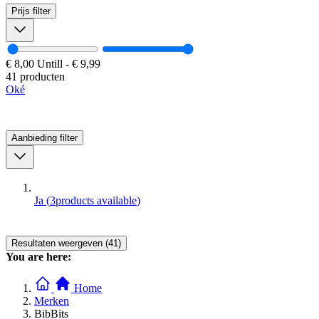
Prijs
filter
€ 8,00
Untill
-
€ 9,99
41 producten
Oké
Aanbieding
filter
Ja
(
3
products available
)
Resultaten weergeven (41)
You are here:
Home
Merken
BibBits