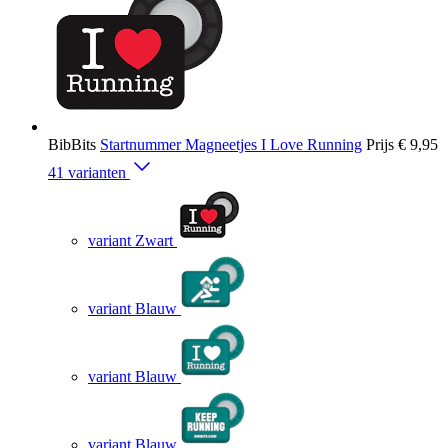
BibBits
Startnummer Magneetjes I Love Running
Prijs
€ 9,95
41 varianten
variant Zwart
variant Blauw
variant Blauw
variant Blauw