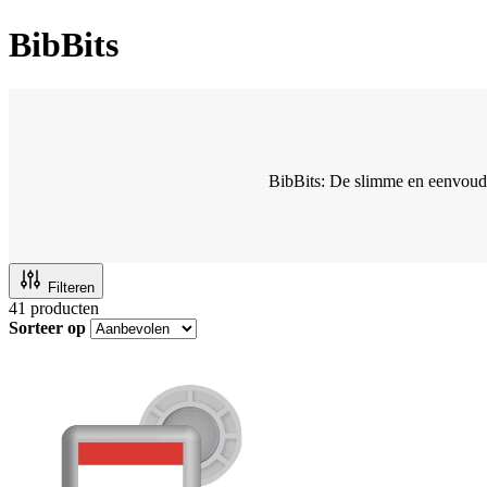
BibBits
BibBits: De slimme en eenvoudi
Filteren
41
producten
Sorteer op