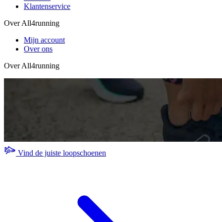
Klantenservice
Over All4running
Mijn account
Over ons
Over All4running
Vind de juiste loopschoenen