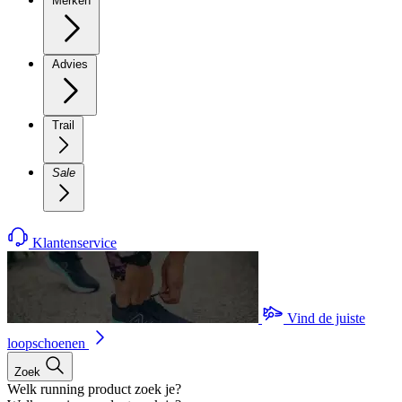
Merken
Advies
Trail
Sale
Klantenservice
Vind de juiste
loopschoenen
Zoek
Welk running product zoek je?