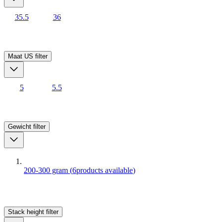
35.5
36
Maat US
filter
5
5.5
Gewicht
filter
200-300 gram
(
6
products available
)
Stack height
filter