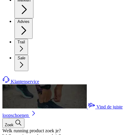
Merken
Advies
Trail
Sale
Klantenservice
Vind de juiste
loopschoenen
Zoek
Welk running product zoek je?