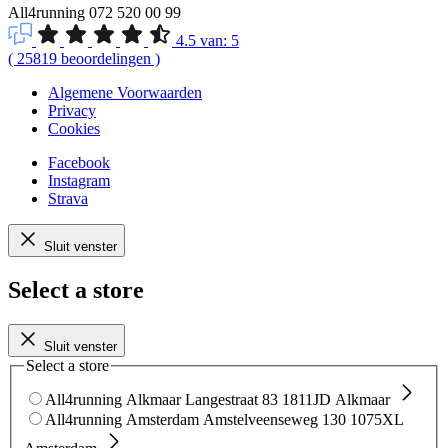
All4running
072 520 00 99
4.5
van:
5
(
25819
beoordelingen
)
Algemene Voorwaarden
Privacy
Cookies
Facebook
Instagram
Strava
Sluit venster
Select a store
Sluit venster
Select a store
All4running Alkmaar
Langestraat 83
1811JD Alkmaar
All4running Amsterdam
Amstelveenseweg 130
1075XL