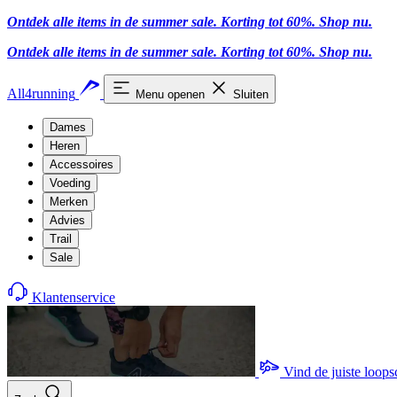
Ontdek alle items in de summer sale. Korting tot 60%.
Shop nu
.
Ontdek alle items in de summer sale. Korting tot 60%.
Shop nu
.
All4running
Menu openen
Sluiten
Dames
Heren
Accessoires
Voeding
Merken
Advies
Trail
Sale
Klantenservice
Vind de juiste loop