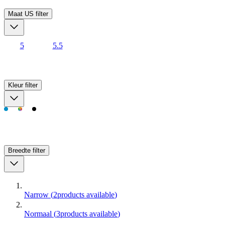
Maat US
filter
5
5.5
Kleur
filter
Breedte
filter
Narrow
(
2
products available
)
Normaal
(
3
products available
)