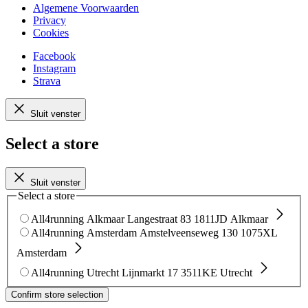
Algemene Voorwaarden
Privacy
Cookies
Facebook
Instagram
Strava
Sluit venster
Select a store
Sluit venster
Select a store
All4running Alkmaar
Langestraat 83
1811JD Alkmaar
All4running Amsterdam
Amstelveenseweg 130
1075XL
Amsterdam
All4running Utrecht
Lijnmarkt 17
3511KE Utrecht
Confirm store selection