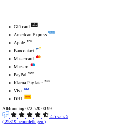
Gift card
American Express
Apple
Bancontact
Mastercard
Maestro
PayPal
Klarna Pay later
Visa
DHL
All4running
072 520 00 99
4.5
van:
5
(
25819
beoordelingen
)