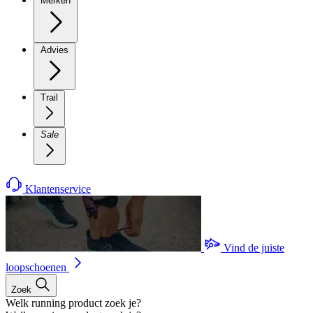
Merken
Advies
Trail
Sale
Klantenservice
Vind de juiste
loopschoenen
Zoek
Welk running product zoek je?