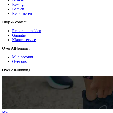
Bezorgen
Betalen
Retourneren
Hulp & contact
Retour aanmelden
Garantie
Klantenservice
Over All4running
Mijn account
Over ons
Over All4running