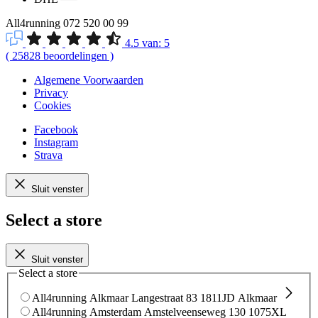
All4running
072 520 00 99
4.5
van:
5
(
25828
beoordelingen
)
Algemene Voorwaarden
Privacy
Cookies
Facebook
Instagram
Strava
Sluit venster
Select a store
Sluit venster
Select a store
All4running Alkmaar
Langestraat 83
1811JD Alkmaar
All4running Amsterdam
Amstelveenseweg 130
1075XL