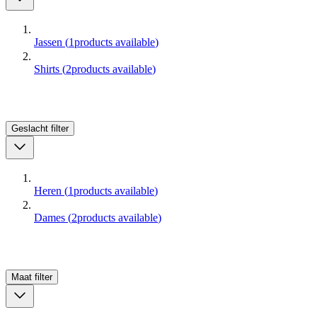
Jassen
(
1
products available
)
Shirts
(
2
products available
)
Geslacht
filter
Heren
(
1
products available
)
Dames
(
2
products available
)
Maat
filter