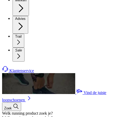
Merken
Advies
Trail
Sale
Klantenservice
Vind de juiste
loopschoenen
Zoek
Welk running product zoek je?