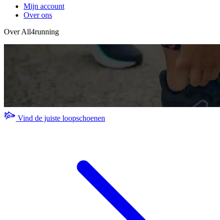
Mijn account
Over ons
Over All4running
Vind de juiste loopschoenen