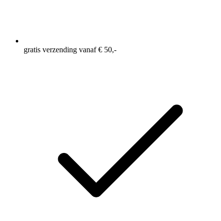
SpeedFill™ Cap voor snel vullen en lekvrij transport
42 mm brede opening voor ijs en sportdrankmixen
High-flow bijtventiel met automatische afsluiting
Compatibel met 42 mm waterfilters
100% BPA- en PVC-vrij
Gewicht: 42 gram
gratis verzending vanaf € 50,-