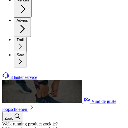
Merken
Advies
Trail
Sale
Klantenservice
Vind de juiste
loopschoenen
Zoek
Welk running product zoek je?