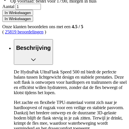
Op voorraad:
bestel voor 17:00, morgen in huis
Aantal
In Winkelwagen
In Winkelwagen
Onze klanten beoordelen ons met een
4.5
/
5
(
25819 beoordelingen
)
Beschrijving
De HydraPak UltraFlask Speed 500 ml biedt de perfecte
balans tussen lichtgewicht design en stabiele prestaties. Deze
soft flask is ontworpen voor hardlopers en trailrunners die snel
en efficiënt willen hydrateren, zonder dat de fles beweegt of
klotst tijdens het lopen.
Het zachte en flexibele TPU-materiaal vormt zich naar je
hardloopvest of rugzak voor een veilige en stabiele pasvorm.
Dankzij het bredere ontwerp en de duurzame 3D-gelaste
bodem blijft de flask stevig in je zak zitten. Terwijl je drinkt,
krimpt de fles mee, waardoor waterbeweging wordt
verminderd en het draagcomfort toeneemt.