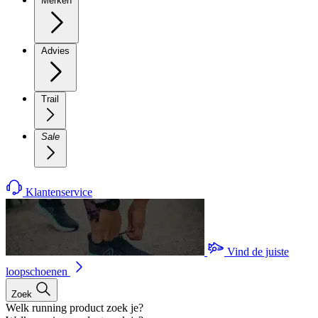
Merken
Advies
Trail
Sale
Klantenservice
Vind de juiste
loopschoenen
Zoek
Welk running product zoek je?