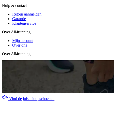
Hulp & contact
Retour aanmelden
Garantie
Klantenservice
Over All4running
Mijn account
Over ons
Over All4running
Vind de juiste loopschoenen