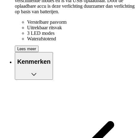
verschillende modes en is via USB oplaadbaar. Door de
oplaadbare accu is deze verlichting duurzamer dan verlichting
op basis van batterijen.
Verstelbare pasvorm
Uitrekbaar ritsvak
3 LED modes
Waterafstotend
Lees meer
Kenmerken