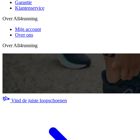
Garantie
Klantenservice
Over All4running
Mijn account
Over ons
Over All4running
Vind de juiste loopschoenen