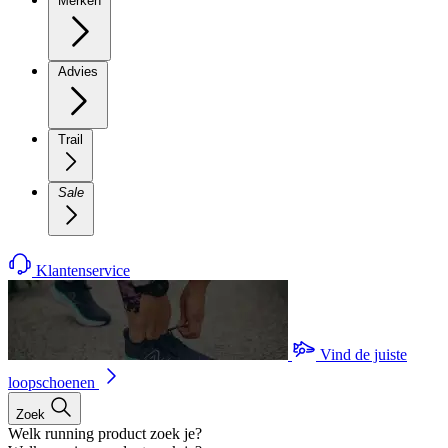
Merken
Advies
Trail
Sale
Klantenservice
Vind de juiste
loopschoenen
Zoek
Welk running product zoek je?