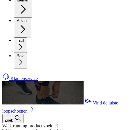
Merken
Advies
Trail
Sale
Klantenservice
Vind de juiste
loopschoenen
Zoek
Welk running product zoek je?