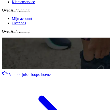
Klantenservice
Over All4running
Mijn account
Over ons
Over All4running
Vind de juiste loopschoenen