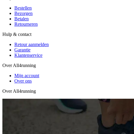
Bestellen
Bezorgen
Betalen
Retourneren
Hulp & contact
Retour aanmelden
Garantie
Klantenservice
Over All4running
Mijn account
Over ons
Over All4running