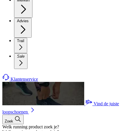
Merken
Advies
Trail
Sale
Klantenservice
Vind de juiste
loopschoenen
Zoek
Welk running product zoek je?