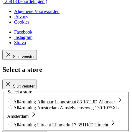
(
25818
beoordelingen
)
Algemene Voorwaarden
Privacy
Cookies
Facebook
Instagram
Strava
Sluit venster
Select a store
Sluit venster
Select a store
All4running Alkmaar
Langestraat 83
1811JD Alkmaar
All4running Amsterdam
Amstelveenseweg 130
1075XL
Amsterdam
All4running Utrecht
Lijnmarkt 17
3511KE Utrecht