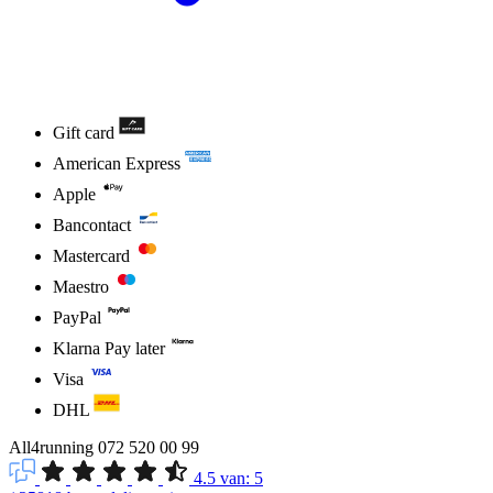
Gift card
American Express
Apple
Bancontact
Mastercard
Maestro
PayPal
Klarna Pay later
Visa
DHL
All4running
072 520 00 99
4.5
van:
5