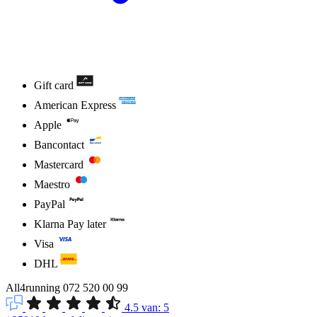
Gift card
American Express
Apple
Bancontact
Mastercard
Maestro
PayPal
Klarna Pay later
Visa
DHL
All4running
072 520 00 99
4.5
van:
5