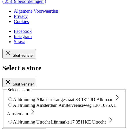
(
25819
beoordelingen
)
Algemene Voorwaarden
Privacy
Cookies
Facebook
Instagram
Strava
Sluit venster
Select a store
Sluit venster
Select a store
All4running Alkmaar
Langestraat 83
1811JD Alkmaar
All4running Amsterdam
Amstelveenseweg 130
1075XL
Amsterdam
All4running Utrecht
Lijnmarkt 17
3511KE Utrecht