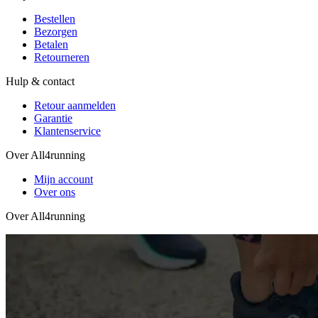
Bestellen
Bezorgen
Betalen
Retourneren
Hulp & contact
Retour aanmelden
Garantie
Klantenservice
Over All4running
Mijn account
Over ons
Over All4running