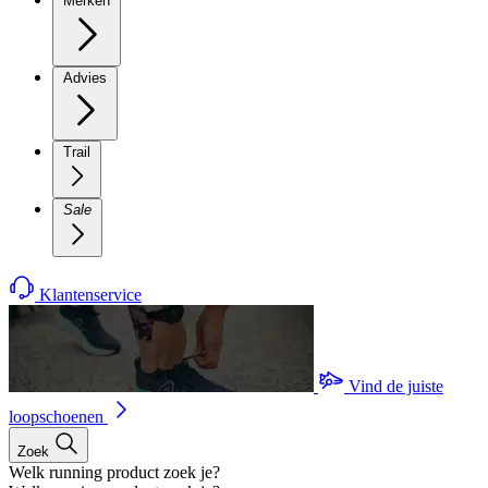
Merken
Advies
Trail
Sale
Klantenservice
Vind de juiste
loopschoenen
Zoek
Welk running product zoek je?