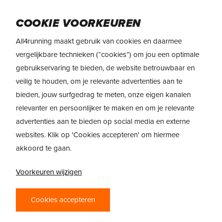
Skip
to
Menu
COOKIE VOORKEUREN
main
content
All4running maakt gebruik van cookies en daarmee
vergelijkbare technieken (“cookies”) om jou een optimale
gebruikservaring te bieden, de website betrouwbaar en
veilig te houden, om je relevante advertenties aan te
bieden, jouw surfgedrag te meten, onze eigen kanalen
relevanter en persoonlijker te maken en om je relevante
advertenties aan te bieden op social media en externe
websites. Klik op 'Cookies accepteren' om hiermee
akkoord te gaan.
Voorkeuren wijzigen
ADVIES
Cookies accepteren
SCHOENROTATIE