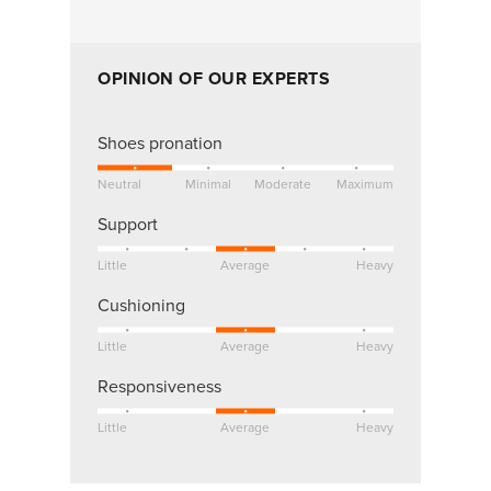
OPINION OF OUR EXPERTS
Shoes pronation
Neutral
Minimal
Moderate
Maximum
Support
Little
Average
Heavy
Cushioning
Little
Average
Heavy
Responsiveness
Little
Average
Heavy