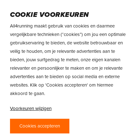
Skip
to
Menu
COOKIE VOORKEUREN
main
content
All4running maakt gebruik van cookies en daarmee
vergelijkbare technieken (“cookies”) om jou een optimale
gebruikservaring te bieden, de website betrouwbaar en
veilig te houden, om je relevante advertenties aan te
bieden, jouw surfgedrag te meten, onze eigen kanalen
relevanter en persoonlijker te maken en om je relevante
advertenties aan te bieden op social media en externe
websites. Klik op 'Cookies accepteren' om hiermee
akkoord te gaan.
Voorkeuren wijzigen
PRODUCTREVIEW
Cookies accepteren
NIKE REACT INFINITY