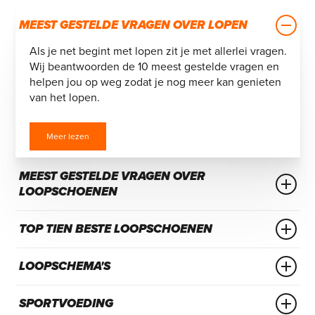
MEEST GESTELDE VRAGEN OVER LOPEN
Als je net begint met lopen zit je met allerlei vragen.
Wij beantwoorden de 10 meest gestelde vragen en
helpen jou op weg zodat je nog meer kan genieten
van het lopen.
Meer lezen
MEEST GESTELDE VRAGEN OVER
LOOPSCHOENEN
Je hebt alleen maar loopschoenen nodig om een
TOP TIEN BESTE LOOPSCHOENEN
loper te zijn. Met dit blog duiken we dieper in de
wereld van loopschoenen.
Op zoek naar de beste loopschoenen? Er bestaan
LOOPSCHEMA'S
loopschoenen voor elke type loper, maar welke
loopschoen moet je nu kiezen? Wij zetten de top 10
Meer lezen
Wij vertellen jou alles over loopschema’s, waarom ze
beste loopschoenen voor jou op een rijtje.
SPORTVOEDING
nuttig zijn en hoe je er het beste mee kunt omgaan.