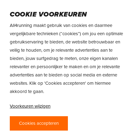
Skip
to
Menu
COOKIE VOORKEUREN
main
content
All4running maakt gebruik van cookies en daarmee
vergelijkbare technieken (“cookies”) om jou een optimale
gebruikservaring te bieden, de website betrouwbaar en
veilig te houden, om je relevante advertenties aan te
bieden, jouw surfgedrag te meten, onze eigen kanalen
relevanter en persoonlijker te maken en om je relevante
advertenties aan te bieden op social media en externe
HOE BEGINNEN MET LOPEN?
websites. Klik op 'Cookies accepteren' om hiermee
akkoord te gaan.
BEGINNEN MET LOPEN
Voorkeuren wijzigen
Hoe begin je met lopen? Om te beginnen met lopen heb
je niet veel nodig; een goed paar schoenen, een
Cookies accepteren
comfortabele outfit en je bent er al. Lopen is dan ook
één van de meest toegankelijke sporten die je kunt