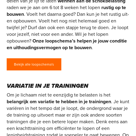
delen van je lijf te laten
wennen aan de schokbelasting
raden we je aan om 6 tot 8 weken het lopen
rustig op te
bouwen
. Voelt het daarna goed? Dan kun je het rustig uit-
en opbouwen. Voelt het nog niet helemaal goed en
twijfel je? Durf dan ook een stapje terug te doen. Je loopt
voor jezelf, niet voor een ander. Wil je het lopen
opbouwen?
Onze loopschema’s helpen je jouw conditie
en uithoudingsvermogen op te bouwen
.
Bekijk alle loopschema's
VARIATIE IN JE TRAININGEN
Om je lichaam niet te eenzijdig te belasten is het
belangrijk om variatie te hebben in je trainingen
. Je kunt
variëren in het tempo dat je loopt, de ondergrond waar je
de training op uitvoert maar er zijn ook andere soorten
trainingen die je een betere loper maken. Denk eens aan
een krachttraining om efficiënter te lopen of een
lenigheidstraining zodat je soepeler te gaat bewegen. Op