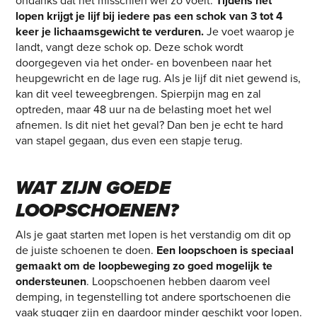
ondanks dat het misschien wel zo voelt.
Tijdens het
lopen krijgt je lijf bij iedere pas een schok van 3 tot 4
keer je lichaamsgewicht te verduren.
Je voet waarop je
landt, vangt deze schok op. Deze schok wordt
doorgegeven via het onder- en bovenbeen naar het
heupgewricht en de lage rug. Als je lijf dit niet gewend is,
kan dit veel teweegbrengen. Spierpijn mag en zal
optreden, maar 48 uur na de belasting moet het wel
afnemen. Is dit niet het geval? Dan ben je echt te hard
van stapel gegaan, dus even een stapje terug.
WAT ZIJN GOEDE
LOOPSCHOENEN?
Als je gaat starten met lopen is het verstandig om dit op
de juiste schoenen te doen.
Een loopschoen is speciaal
gemaakt om de loopbeweging zo goed mogelijk te
ondersteunen
. Loopschoenen hebben daarom veel
demping, in tegenstelling tot andere sportschoenen die
vaak stugger zijn en daardoor minder geschikt voor lopen.