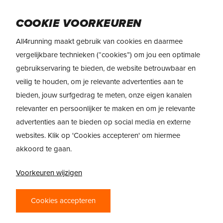
Skip
to
Menu
COOKIE VOORKEUREN
main
content
All4running maakt gebruik van cookies en daarmee
vergelijkbare technieken (“cookies”) om jou een optimale
gebruikservaring te bieden, de website betrouwbaar en
veilig te houden, om je relevante advertenties aan te
bieden, jouw surfgedrag te meten, onze eigen kanalen
relevanter en persoonlijker te maken en om je relevante
advertenties aan te bieden op social media en externe
websites. Klik op 'Cookies accepteren' om hiermee
akkoord te gaan.
Voorkeuren wijzigen
PRODUCTREVIEW
Cookies accepteren
ASICS GEL TRABUCO 12