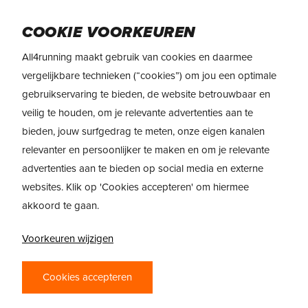
Skip
to
Menu
COOKIE VOORKEUREN
main
content
All4running maakt gebruik van cookies en daarmee
vergelijkbare technieken (“cookies”) om jou een optimale
gebruikservaring te bieden, de website betrouwbaar en
veilig te houden, om je relevante advertenties aan te
bieden, jouw surfgedrag te meten, onze eigen kanalen
relevanter en persoonlijker te maken en om je relevante
advertenties aan te bieden op social media en externe
websites. Klik op 'Cookies accepteren' om hiermee
akkoord te gaan.
Voorkeuren wijzigen
TRAILRUNNING
Cookies accepteren
WAT IS TRAILRUNNING?