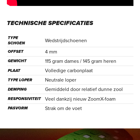
TECHNISCHE
SPECIFICATIES
TYPE
Wedstrijdschoenen
SCHOEN
4 mm
OFFSET
115 gram dames / 145 gram heren
GEWICHT
Volledige carbonplaat
PLAAT
Neutrale loper
TYPE LOPER
Gemiddeld door relatief dunne zool
DEMPING
Veel dankzij nieuw ZoomX-foam
RESPONSIVITEIT
Strak om de voet
PASVORM