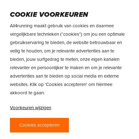
Skip
to
Menu
COOKIE VOORKEUREN
main
content
All4running maakt gebruik van cookies en daarmee
vergelijkbare technieken (“cookies”) om jou een optimale
gebruikservaring te bieden, de website betrouwbaar en
veilig te houden, om je relevante advertenties aan te
bieden, jouw surfgedrag te meten, onze eigen kanalen
relevanter en persoonlijker te maken en om je relevante
advertenties aan te bieden op social media en externe
websites. Klik op 'Cookies accepteren' om hiermee
akkoord te gaan.
Voorkeuren wijzigen
PRODUCTREVIEW
Cookies accepteren
NIKE STREAKFLY 2 –